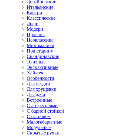
Дизайнерские
Итальянские
Кантри
Классические
Лофт
Модерн
Прованс
Неоклассика
Минимализм
Под старину
Скандинавские
Элитные
Эксклюзивные
Хай-тек
Особенности
Для студии
Для хрущевки
Для дачи
Встроенные
С антресолями
С барной стойкой
С островом
Малогабаритные
Модульные
Скрытые ручки