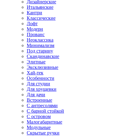
Дизайнерские
Итальянские
Кантри
Классические
Лофт
Модерн
Прованс
Неоклассика
Минимализм
Под старину
Скандинавские
Элитные
Эксклюзивные
Хай-тек
Особенности
Для студии
Для хрущевки
Для дачи
Встроенные
С антресолями
С барной стойкой
С островом
Малогабаритные
Модульные
Скрытые ручки