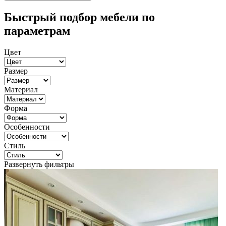
Быстрый подбор мебели по
параметрам
Цвет
Размер
Материал
Форма
Особенности
Стиль
Развернуть фильтры