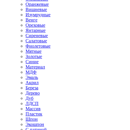
Оранжевые
Вишневые
Изумрудные
Венге
Ореховые
Янтарные
Сиреневые
Салатовые
Фиолетовые
Мятные
Золотые
Синие
Материал
МДФ
Эмаль
Акрил
Береза
Дерево
Дуб
ЛДСП
Массив
Пластик
Шпон
Экошпон
С патиной