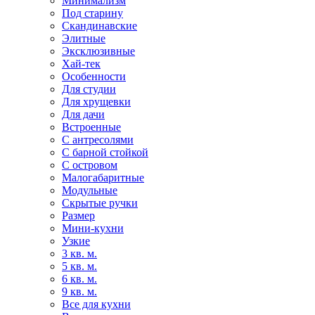
Минимализм
Под старину
Скандинавские
Элитные
Эксклюзивные
Хай-тек
Особенности
Для студии
Для хрущевки
Для дачи
Встроенные
С антресолями
С барной стойкой
С островом
Малогабаритные
Модульные
Скрытые ручки
Размер
Мини-кухни
Узкие
3 кв. м.
5 кв. м.
6 кв. м.
9 кв. м.
Все для кухни