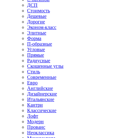
ДСП
Стоимость
Дешевые
Дорогие
Эконом-класс
Элитные
Форма
П-образные
Угловые
Прямые
Радиусные
Скошенные углы
Стиль
Современные
Евро
Английские
Дизайнерские
Итальянские
Кантри
Классические
Лофт
Модерн
Прованс
Неоклассика