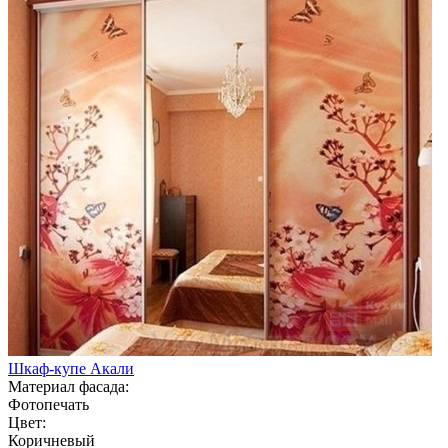
Шкаф-купе Акали
Материал фасада:
Фотопечать
Цвет:
Коричневый