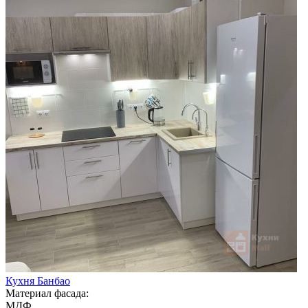
Кухня Банбао
Материал фасада:
МДФ