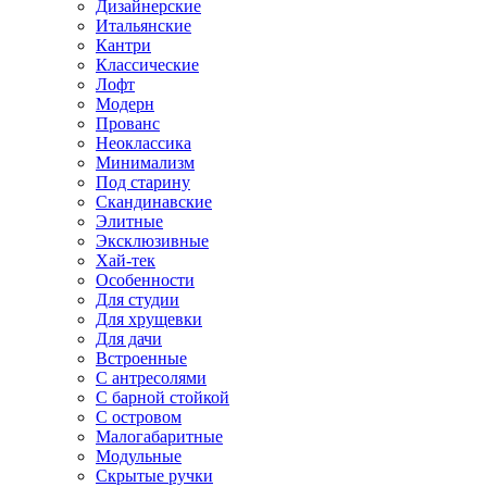
Дизайнерские
Итальянские
Кантри
Классические
Лофт
Модерн
Прованс
Неоклассика
Минимализм
Под старину
Скандинавские
Элитные
Эксклюзивные
Хай-тек
Особенности
Для студии
Для хрущевки
Для дачи
Встроенные
С антресолями
С барной стойкой
С островом
Малогабаритные
Модульные
Скрытые ручки