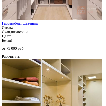
Гардеробная Девениш
Стиль:
Скандинавский
Цвет:
Белый
от 75 000 руб.
Рассчитать