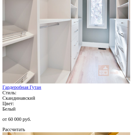
Гардеробная Гутан
Стиль:
Скандинавский
Цвет:
Белый
от 60 000 руб.
Рассчитать