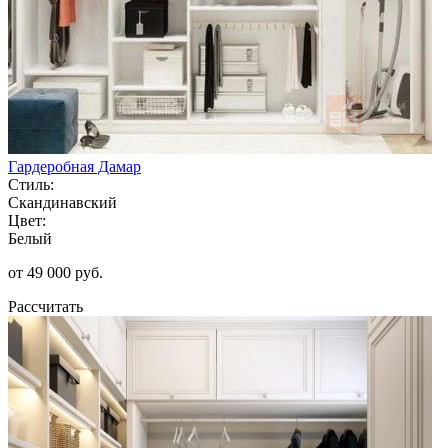
Гардеробная Дамар
Стиль:
Скандинавский
Цвет:
Белый
от 49 000 руб.
Рассчитать