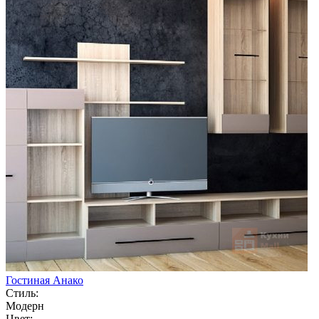
Гостиная Анако
Стиль:
Модерн
Цвет: