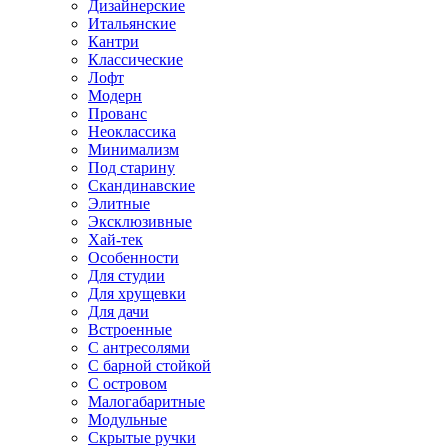
Дизайнерские
Итальянские
Кантри
Классические
Лофт
Модерн
Прованс
Неоклассика
Минимализм
Под старину
Скандинавские
Элитные
Эксклюзивные
Хай-тек
Особенности
Для студии
Для хрущевки
Для дачи
Встроенные
С антресолями
С барной стойкой
С островом
Малогабаритные
Модульные
Скрытые ручки