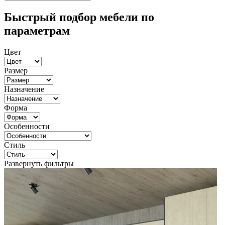
Быстрый подбор мебели по
параметрам
Цвет
Размер
Назначение
Форма
Особенности
Стиль
Развернуть фильтры