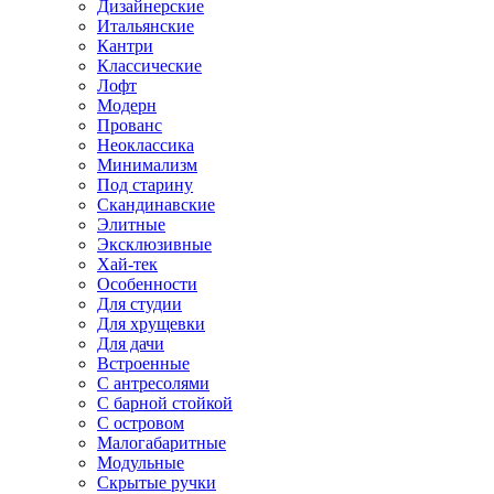
Дизайнерские
Итальянские
Кантри
Классические
Лофт
Модерн
Прованс
Неоклассика
Минимализм
Под старину
Скандинавские
Элитные
Эксклюзивные
Хай-тек
Особенности
Для студии
Для хрущевки
Для дачи
Встроенные
С антресолями
С барной стойкой
С островом
Малогабаритные
Модульные
Скрытые ручки