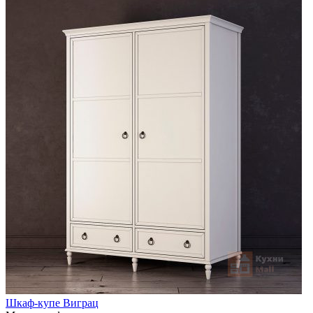
Шкаф-купе Виграц