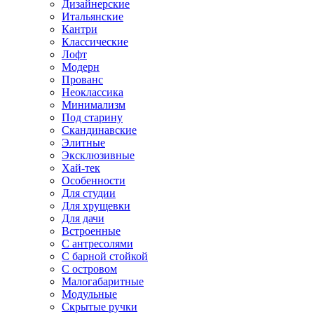
Дизайнерские
Итальянские
Кантри
Классические
Лофт
Модерн
Прованс
Неоклассика
Минимализм
Под старину
Скандинавские
Элитные
Эксклюзивные
Хай-тек
Особенности
Для студии
Для хрущевки
Для дачи
Встроенные
С антресолями
С барной стойкой
С островом
Малогабаритные
Модульные
Скрытые ручки