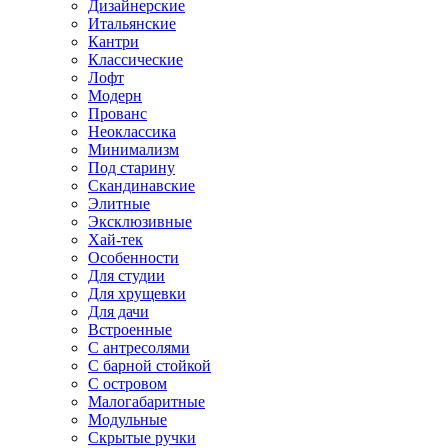
Дизайнерские
Итальянские
Кантри
Классические
Лофт
Модерн
Прованс
Неоклассика
Минимализм
Под старину
Скандинавские
Элитные
Эксклюзивные
Хай-тек
Особенности
Для студии
Для хрущевки
Для дачи
Встроенные
С антресолями
С барной стойкой
С островом
Малогабаритные
Модульные
Скрытые ручки