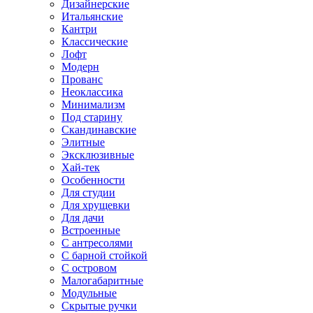
Дизайнерские
Итальянские
Кантри
Классические
Лофт
Модерн
Прованс
Неоклассика
Минимализм
Под старину
Скандинавские
Элитные
Эксклюзивные
Хай-тек
Особенности
Для студии
Для хрущевки
Для дачи
Встроенные
С антресолями
С барной стойкой
С островом
Малогабаритные
Модульные
Скрытые ручки