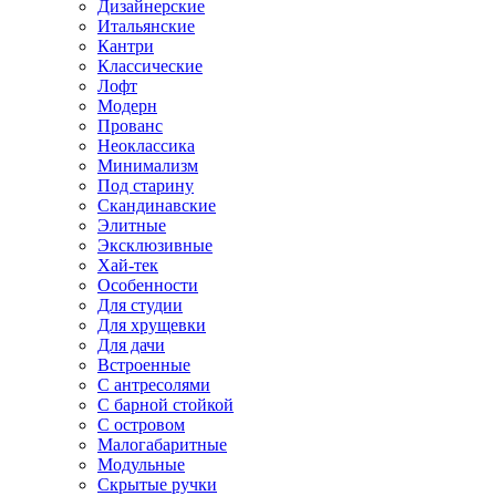
Дизайнерские
Итальянские
Кантри
Классические
Лофт
Модерн
Прованс
Неоклассика
Минимализм
Под старину
Скандинавские
Элитные
Эксклюзивные
Хай-тек
Особенности
Для студии
Для хрущевки
Для дачи
Встроенные
С антресолями
С барной стойкой
С островом
Малогабаритные
Модульные
Скрытые ручки