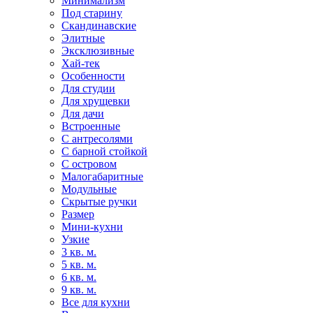
Минимализм
Под старину
Скандинавские
Элитные
Эксклюзивные
Хай-тек
Особенности
Для студии
Для хрущевки
Для дачи
Встроенные
С антресолями
С барной стойкой
С островом
Малогабаритные
Модульные
Скрытые ручки
Размер
Мини-кухни
Узкие
3 кв. м.
5 кв. м.
6 кв. м.
9 кв. м.
Все для кухни