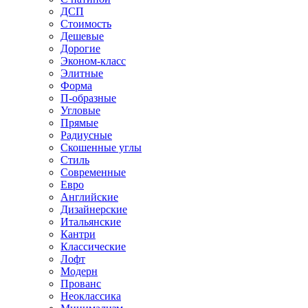
ДСП
Стоимость
Дешевые
Дорогие
Эконом-класс
Элитные
Форма
П-образные
Угловые
Прямые
Радиусные
Скошенные углы
Стиль
Современные
Евро
Английские
Дизайнерские
Итальянские
Кантри
Классические
Лофт
Модерн
Прованс
Неоклассика