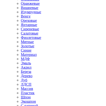
Оранжевые
Вишневые
Изумрудные
Венге
Ореховые
Янтарные
Сиреневые
Салатовые
Фиолетовые
Мятные
Золотые
Синие
Материал
МДФ
Эмаль
Акрил
Береза
Дерево
Дуб
ЛДСП
Массив
Пластик
Шпон
Экошпон
С патиной