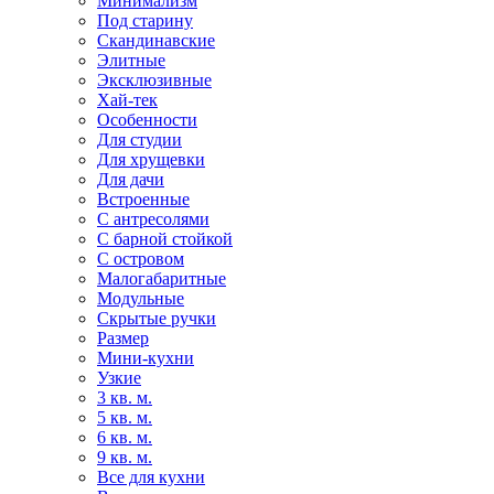
Минимализм
Под старину
Скандинавские
Элитные
Эксклюзивные
Хай-тек
Особенности
Для студии
Для хрущевки
Для дачи
Встроенные
С антресолями
С барной стойкой
С островом
Малогабаритные
Модульные
Скрытые ручки
Размер
Мини-кухни
Узкие
3 кв. м.
5 кв. м.
6 кв. м.
9 кв. м.
Все для кухни