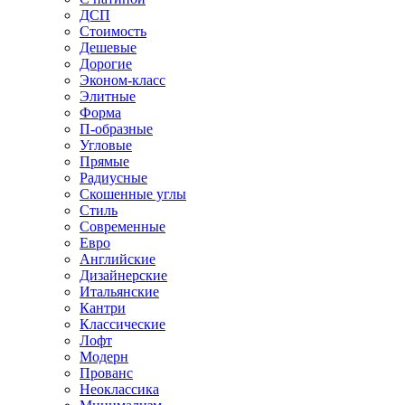
ДСП
Стоимость
Дешевые
Дорогие
Эконом-класс
Элитные
Форма
П-образные
Угловые
Прямые
Радиусные
Скошенные углы
Стиль
Современные
Евро
Английские
Дизайнерские
Итальянские
Кантри
Классические
Лофт
Модерн
Прованс
Неоклассика