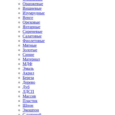
Оранжевые
Вишневые
Изумрудные
Венге
Ореховые
Янтарные
Сиреневые
Салатовые
Фиолетовые
Мятные
Золотые
Синие
Материал
МДФ
Эмаль
Акрил
Береза
Дерево
Дуб
ЛДСП
Массив
Пластик
Шпон
Экошпон
С патиной