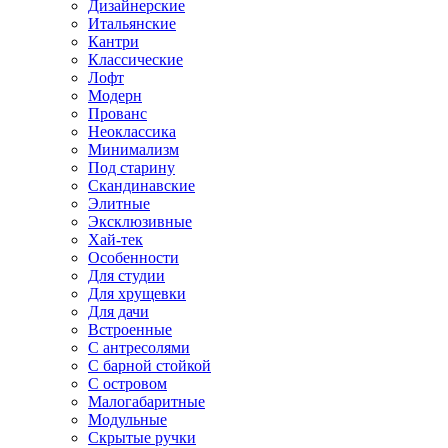
Дизайнерские
Итальянские
Кантри
Классические
Лофт
Модерн
Прованс
Неоклассика
Минимализм
Под старину
Скандинавские
Элитные
Эксклюзивные
Хай-тек
Особенности
Для студии
Для хрущевки
Для дачи
Встроенные
С антресолями
С барной стойкой
С островом
Малогабаритные
Модульные
Скрытые ручки