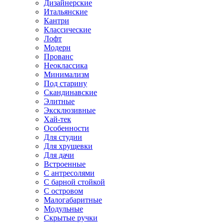
Дизайнерские
Итальянские
Кантри
Классические
Лофт
Модерн
Прованс
Неоклассика
Минимализм
Под старину
Скандинавские
Элитные
Эксклюзивные
Хай-тек
Особенности
Для студии
Для хрущевки
Для дачи
Встроенные
С антресолями
С барной стойкой
С островом
Малогабаритные
Модульные
Скрытые ручки