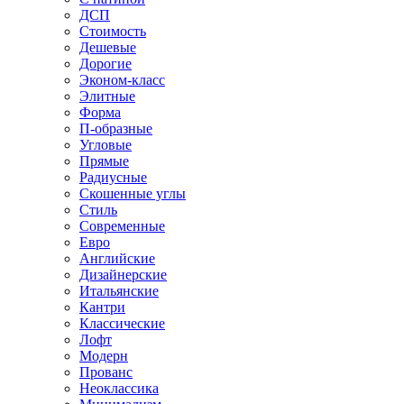
ДСП
Стоимость
Дешевые
Дорогие
Эконом-класс
Элитные
Форма
П-образные
Угловые
Прямые
Радиусные
Скошенные углы
Стиль
Современные
Евро
Английские
Дизайнерские
Итальянские
Кантри
Классические
Лофт
Модерн
Прованс
Неоклассика