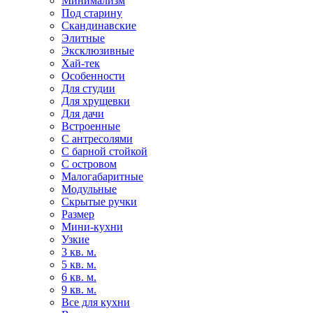
Минимализм
Под старину
Скандинавские
Элитные
Эксклюзивные
Хай-тек
Особенности
Для студии
Для хрущевки
Для дачи
Встроенные
С антресолями
С барной стойкой
С островом
Малогабаритные
Модульные
Скрытые ручки
Размер
Мини-кухни
Узкие
3 кв. м.
5 кв. м.
6 кв. м.
9 кв. м.
Все для кухни