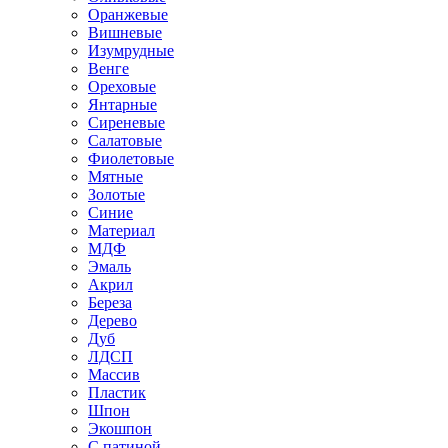
Оранжевые
Вишневые
Изумрудные
Венге
Ореховые
Янтарные
Сиреневые
Салатовые
Фиолетовые
Мятные
Золотые
Синие
Материал
МДФ
Эмаль
Акрил
Береза
Дерево
Дуб
ЛДСП
Массив
Пластик
Шпон
Экошпон
С патиной