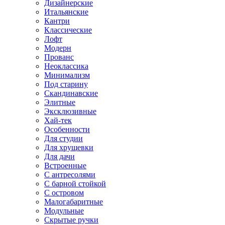
Дизайнерские
Итальянские
Кантри
Классические
Лофт
Модерн
Прованс
Неоклассика
Минимализм
Под старину
Скандинавские
Элитные
Эксклюзивные
Хай-тек
Особенности
Для студии
Для хрущевки
Для дачи
Встроенные
С антресолями
С барной стойкой
С островом
Малогабаритные
Модульные
Скрытые ручки