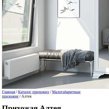
Главная
/
Каталог прихожих
/
Малогабаритные
прихожие
/ Алтея
Прихожая Алтея