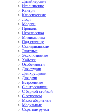
Дизайнерские
Итальянские
Кантри
Классические
Лофт
Модерн
Прованс
Неоклассика
Минимализм
Под старину
Скандинавские
Элитные
Эксклюзивные
Хай-тек
Особенности
Для студии
Для хрущевки
Для дачи
Встроенные
С антресолями
С барной стойкой
С островом
Малогабаритные
Модульные
Скрытые ручки