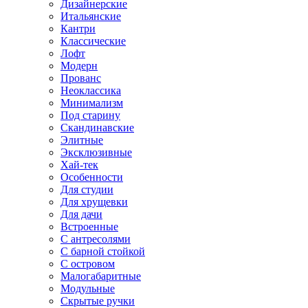
Дизайнерские
Итальянские
Кантри
Классические
Лофт
Модерн
Прованс
Неоклассика
Минимализм
Под старину
Скандинавские
Элитные
Эксклюзивные
Хай-тек
Особенности
Для студии
Для хрущевки
Для дачи
Встроенные
С антресолями
С барной стойкой
С островом
Малогабаритные
Модульные
Скрытые ручки