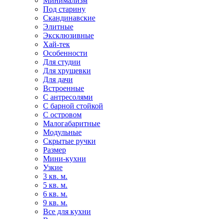
Минимализм
Под старину
Скандинавские
Элитные
Эксклюзивные
Хай-тек
Особенности
Для студии
Для хрущевки
Для дачи
Встроенные
С антресолями
С барной стойкой
С островом
Малогабаритные
Модульные
Скрытые ручки
Размер
Мини-кухни
Узкие
3 кв. м.
5 кв. м.
6 кв. м.
9 кв. м.
Все для кухни