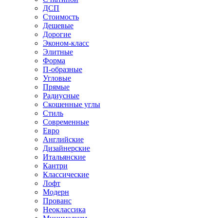
ДСП
Стоимость
Дешевые
Дорогие
Эконом-класс
Элитные
Форма
П-образные
Угловые
Прямые
Радиусные
Скошенные углы
Стиль
Современные
Евро
Английские
Дизайнерские
Итальянские
Кантри
Классические
Лофт
Модерн
Прованс
Неоклассика