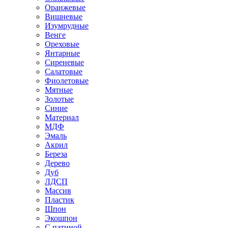
Оранжевые
Вишневые
Изумрудные
Венге
Ореховые
Янтарные
Сиреневые
Салатовые
Фиолетовые
Мятные
Золотые
Синие
Материал
МДФ
Эмаль
Акрил
Береза
Дерево
Дуб
ЛДСП
Массив
Пластик
Шпон
Экошпон
С патиной