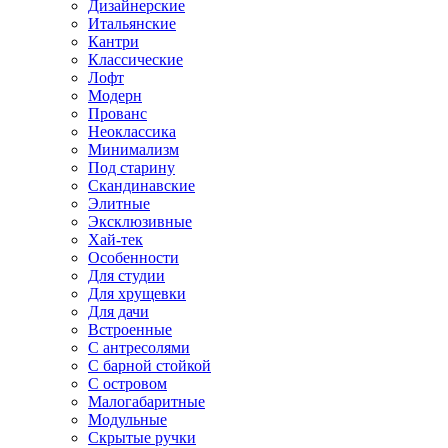
Дизайнерские
Итальянские
Кантри
Классические
Лофт
Модерн
Прованс
Неоклассика
Минимализм
Под старину
Скандинавские
Элитные
Эксклюзивные
Хай-тек
Особенности
Для студии
Для хрущевки
Для дачи
Встроенные
С антресолями
С барной стойкой
С островом
Малогабаритные
Модульные
Скрытые ручки