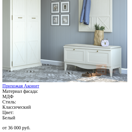
Прихожая Аконит
Материал фасада:
МДФ
Стиль:
Классический
Цвет:
Белый
от 36 000 руб.