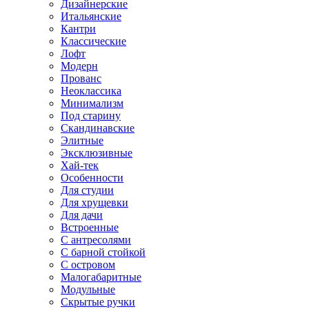
Дизайнерские
Итальянские
Кантри
Классические
Лофт
Модерн
Прованс
Неоклассика
Минимализм
Под старину
Скандинавские
Элитные
Эксклюзивные
Хай-тек
Особенности
Для студии
Для хрущевки
Для дачи
Встроенные
С антресолями
С барной стойкой
С островом
Малогабаритные
Модульные
Скрытые ручки