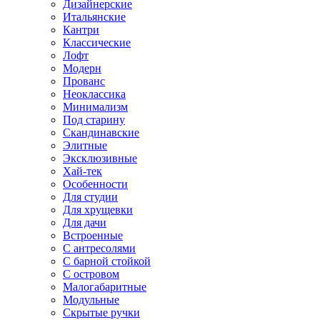
Дизайнерские
Итальянские
Кантри
Классические
Лофт
Модерн
Прованс
Неоклассика
Минимализм
Под старину
Скандинавские
Элитные
Эксклюзивные
Хай-тек
Особенности
Для студии
Для хрущевки
Для дачи
Встроенные
С антресолями
С барной стойкой
С островом
Малогабаритные
Модульные
Скрытые ручки