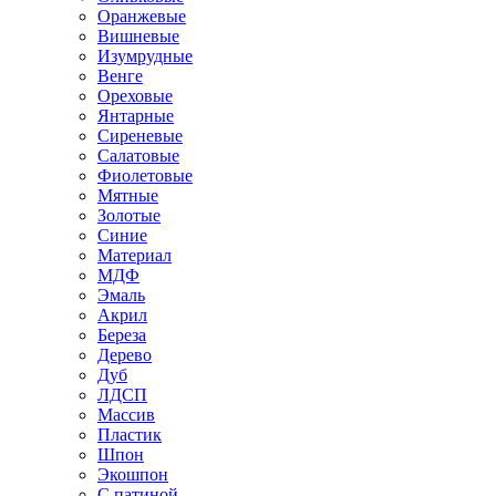
Оранжевые
Вишневые
Изумрудные
Венге
Ореховые
Янтарные
Сиреневые
Салатовые
Фиолетовые
Мятные
Золотые
Синие
Материал
МДФ
Эмаль
Акрил
Береза
Дерево
Дуб
ЛДСП
Массив
Пластик
Шпон
Экошпон
С патиной