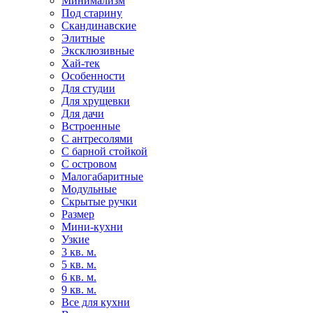
Минимализм
Под старину
Скандинавские
Элитные
Эксклюзивные
Хай-тек
Особенности
Для студии
Для хрущевки
Для дачи
Встроенные
С антресолями
С барной стойкой
С островом
Малогабаритные
Модульные
Скрытые ручки
Размер
Мини-кухни
Узкие
3 кв. м.
5 кв. м.
6 кв. м.
9 кв. м.
Все для кухни