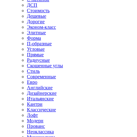
ДСП
Стоимость
Дешевые
Дорогие
Эконом-класс
Элитные
Форма
П-образные
Угловые
Прямые
Радиусные
Скошенные углы
Стиль
Современные
Евро
Английские
Дизайнерские
Итальянские
Кантри
Классические
Лофт
Модерн
Прованс
Неоклассика