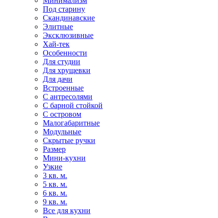
Минимализм
Под старину
Скандинавские
Элитные
Эксклюзивные
Хай-тек
Особенности
Для студии
Для хрущевки
Для дачи
Встроенные
С антресолями
С барной стойкой
С островом
Малогабаритные
Модульные
Скрытые ручки
Размер
Мини-кухни
Узкие
3 кв. м.
5 кв. м.
6 кв. м.
9 кв. м.
Все для кухни