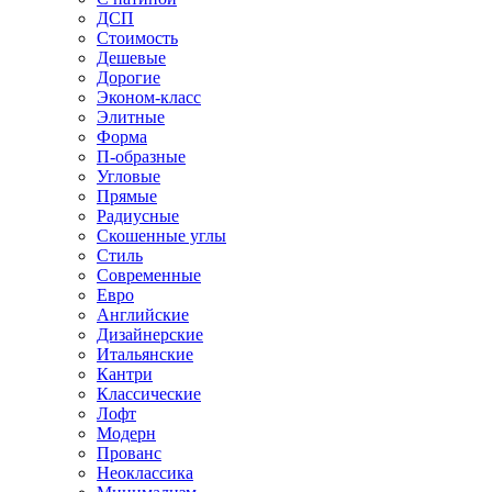
ДСП
Стоимость
Дешевые
Дорогие
Эконом-класс
Элитные
Форма
П-образные
Угловые
Прямые
Радиусные
Скошенные углы
Стиль
Современные
Евро
Английские
Дизайнерские
Итальянские
Кантри
Классические
Лофт
Модерн
Прованс
Неоклассика