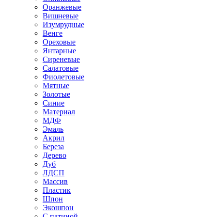
Оранжевые
Вишневые
Изумрудные
Венге
Ореховые
Янтарные
Сиреневые
Салатовые
Фиолетовые
Мятные
Золотые
Синие
Материал
МДФ
Эмаль
Акрил
Береза
Дерево
Дуб
ЛДСП
Массив
Пластик
Шпон
Экошпон
С патиной