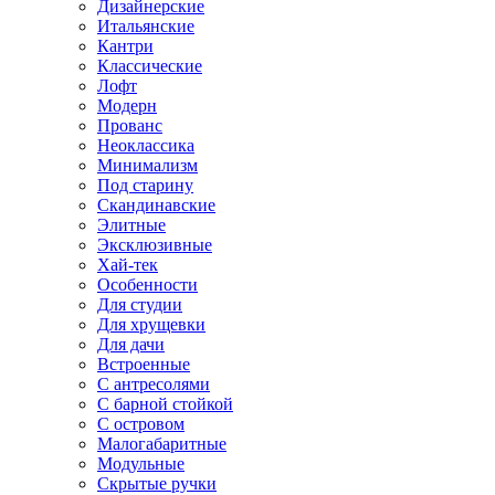
Дизайнерские
Итальянские
Кантри
Классические
Лофт
Модерн
Прованс
Неоклассика
Минимализм
Под старину
Скандинавские
Элитные
Эксклюзивные
Хай-тек
Особенности
Для студии
Для хрущевки
Для дачи
Встроенные
С антресолями
С барной стойкой
С островом
Малогабаритные
Модульные
Скрытые ручки