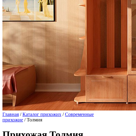
Главная
/
Каталог прихожих
/
Современные
прихожие
/ Толмия
Прихожая Толмия