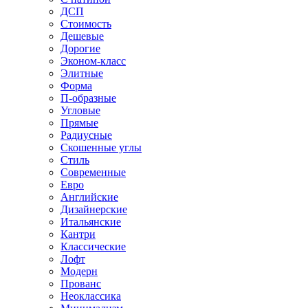
ДСП
Стоимость
Дешевые
Дорогие
Эконом-класс
Элитные
Форма
П-образные
Угловые
Прямые
Радиусные
Скошенные углы
Стиль
Современные
Евро
Английские
Дизайнерские
Итальянские
Кантри
Классические
Лофт
Модерн
Прованс
Неоклассика