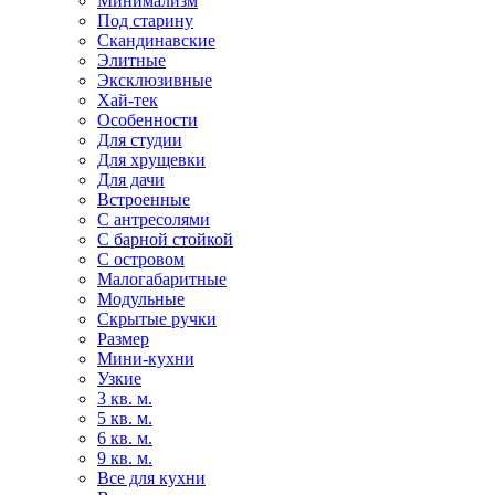
Минимализм
Под старину
Скандинавские
Элитные
Эксклюзивные
Хай-тек
Особенности
Для студии
Для хрущевки
Для дачи
Встроенные
С антресолями
С барной стойкой
С островом
Малогабаритные
Модульные
Скрытые ручки
Размер
Мини-кухни
Узкие
3 кв. м.
5 кв. м.
6 кв. м.
9 кв. м.
Все для кухни