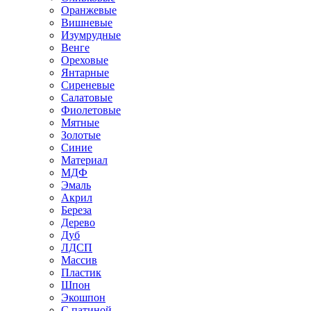
Оранжевые
Вишневые
Изумрудные
Венге
Ореховые
Янтарные
Сиреневые
Салатовые
Фиолетовые
Мятные
Золотые
Синие
Материал
МДФ
Эмаль
Акрил
Береза
Дерево
Дуб
ЛДСП
Массив
Пластик
Шпон
Экошпон
С патиной