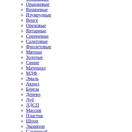
Оранжевые
Вишневые
Изумрудные
Венге
Ореховые
Янтарные
Сиреневые
Салатовые
Фиолетовые
Мятные
Золотые
Синие
Материал
МДФ
Эмаль
Акрил
Береза
Дерево
Дуб
ЛДСП
Массив
Пластик
Шпон
Экошпон
С патиной