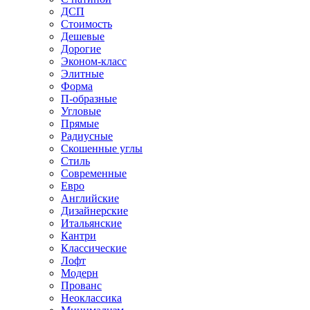
ДСП
Стоимость
Дешевые
Дорогие
Эконом-класс
Элитные
Форма
П-образные
Угловые
Прямые
Радиусные
Скошенные углы
Стиль
Современные
Евро
Английские
Дизайнерские
Итальянские
Кантри
Классические
Лофт
Модерн
Прованс
Неоклассика