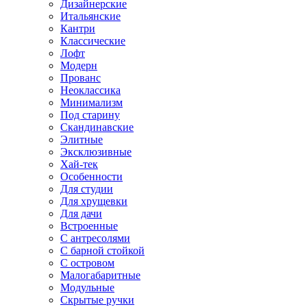
Дизайнерские
Итальянские
Кантри
Классические
Лофт
Модерн
Прованс
Неоклассика
Минимализм
Под старину
Скандинавские
Элитные
Эксклюзивные
Хай-тек
Особенности
Для студии
Для хрущевки
Для дачи
Встроенные
С антресолями
С барной стойкой
С островом
Малогабаритные
Модульные
Скрытые ручки