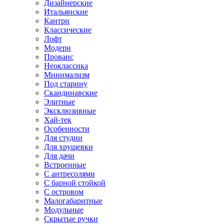
Дизайнерские
Итальянские
Кантри
Классические
Лофт
Модерн
Прованс
Неоклассика
Минимализм
Под старину
Скандинавские
Элитные
Эксклюзивные
Хай-тек
Особенности
Для студии
Для хрущевки
Для дачи
Встроенные
С антресолями
С барной стойкой
С островом
Малогабаритные
Модульные
Скрытые ручки