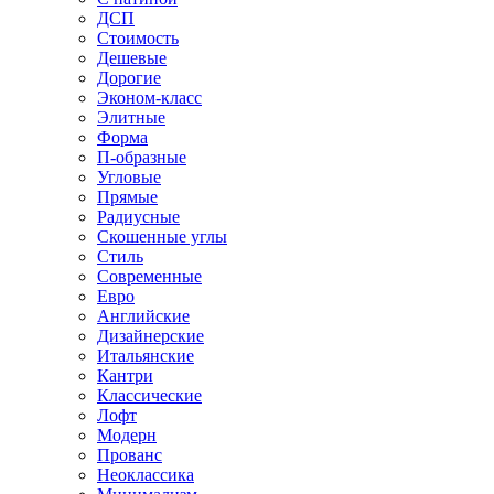
ДСП
Стоимость
Дешевые
Дорогие
Эконом-класс
Элитные
Форма
П-образные
Угловые
Прямые
Радиусные
Скошенные углы
Стиль
Современные
Евро
Английские
Дизайнерские
Итальянские
Кантри
Классические
Лофт
Модерн
Прованс
Неоклассика