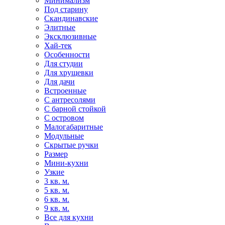
Минимализм
Под старину
Скандинавские
Элитные
Эксклюзивные
Хай-тек
Особенности
Для студии
Для хрущевки
Для дачи
Встроенные
С антресолями
С барной стойкой
С островом
Малогабаритные
Модульные
Скрытые ручки
Размер
Мини-кухни
Узкие
3 кв. м.
5 кв. м.
6 кв. м.
9 кв. м.
Все для кухни