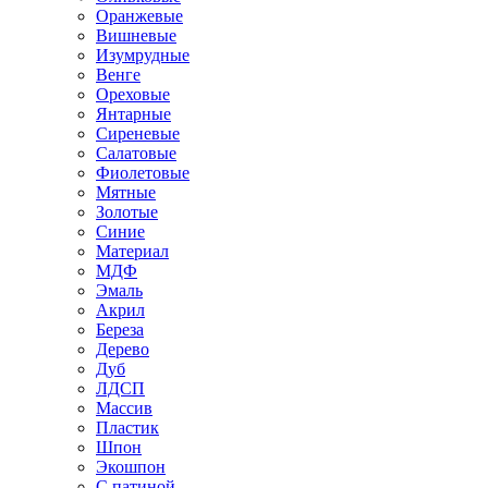
Оранжевые
Вишневые
Изумрудные
Венге
Ореховые
Янтарные
Сиреневые
Салатовые
Фиолетовые
Мятные
Золотые
Синие
Материал
МДФ
Эмаль
Акрил
Береза
Дерево
Дуб
ЛДСП
Массив
Пластик
Шпон
Экошпон
С патиной