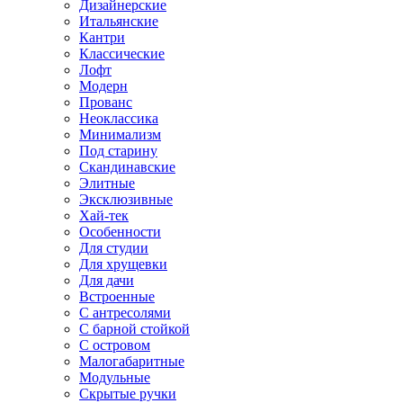
Дизайнерские
Итальянские
Кантри
Классические
Лофт
Модерн
Прованс
Неоклассика
Минимализм
Под старину
Скандинавские
Элитные
Эксклюзивные
Хай-тек
Особенности
Для студии
Для хрущевки
Для дачи
Встроенные
С антресолями
С барной стойкой
С островом
Малогабаритные
Модульные
Скрытые ручки