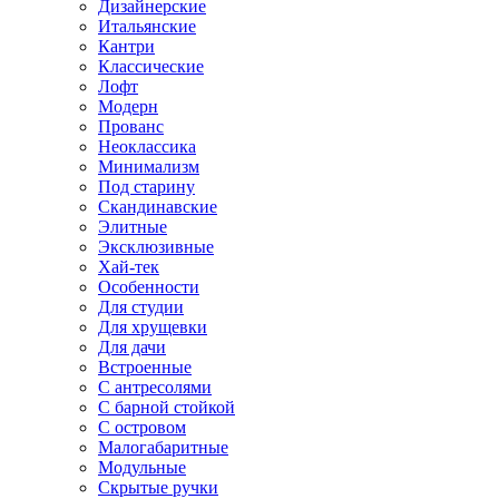
Дизайнерские
Итальянские
Кантри
Классические
Лофт
Модерн
Прованс
Неоклассика
Минимализм
Под старину
Скандинавские
Элитные
Эксклюзивные
Хай-тек
Особенности
Для студии
Для хрущевки
Для дачи
Встроенные
С антресолями
С барной стойкой
С островом
Малогабаритные
Модульные
Скрытые ручки