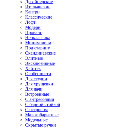
Дизайнерские
Итальянские
Кантри
Классические
Лофт
Модерн
Прованс
Неоклассика
Минимализм
Под старину
Скандинавские
Элитные
Эксклюзивные
Хай-тек
Особенности
Для студии
Для хрущевки
Для дачи
Встроенные
С антресолями
С барной стойкой
С островом
Малогабаритные
Модульные
Скрытые ручки