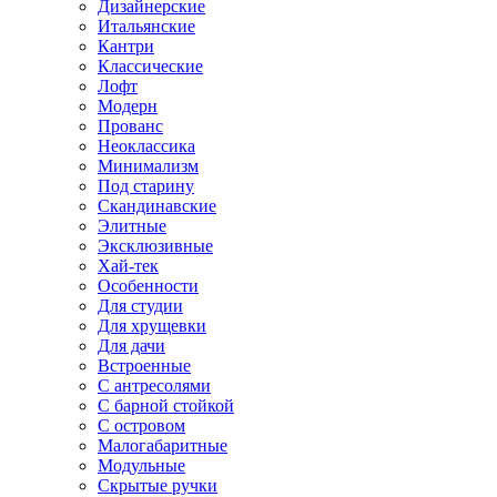
Дизайнерские
Итальянские
Кантри
Классические
Лофт
Модерн
Прованс
Неоклассика
Минимализм
Под старину
Скандинавские
Элитные
Эксклюзивные
Хай-тек
Особенности
Для студии
Для хрущевки
Для дачи
Встроенные
С антресолями
С барной стойкой
С островом
Малогабаритные
Модульные
Скрытые ручки