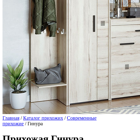
Главная
/
Каталог прихожих
/
Современные
прихожие
/ Гинура
Прихожая Гинура