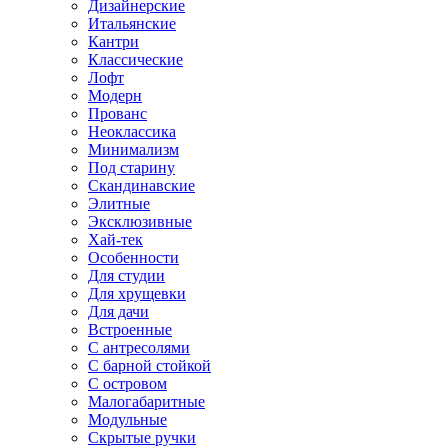
Дизайнерские
Итальянские
Кантри
Классические
Лофт
Модерн
Прованс
Неоклассика
Минимализм
Под старину
Скандинавские
Элитные
Эксклюзивные
Хай-тек
Особенности
Для студии
Для хрущевки
Для дачи
Встроенные
С антресолями
С барной стойкой
С островом
Малогабаритные
Модульные
Скрытые ручки