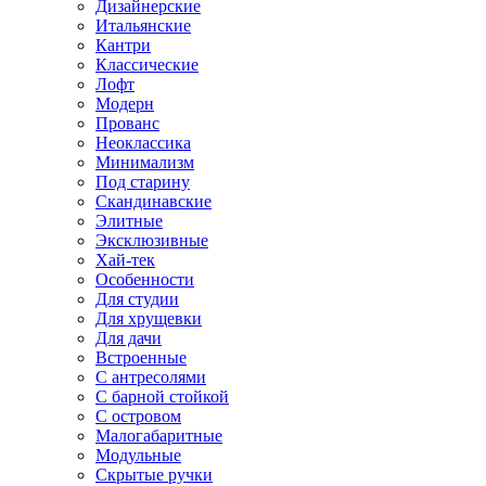
Дизайнерские
Итальянские
Кантри
Классические
Лофт
Модерн
Прованс
Неоклассика
Минимализм
Под старину
Скандинавские
Элитные
Эксклюзивные
Хай-тек
Особенности
Для студии
Для хрущевки
Для дачи
Встроенные
С антресолями
С барной стойкой
С островом
Малогабаритные
Модульные
Скрытые ручки