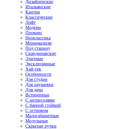
Дизайнерские
Итальянские
Кантри
Классические
Лофт
Модерн
Прованс
Неоклассика
Минимализм
Под старину
Скандинавские
Элитные
Эксклюзивные
Хай-тек
Особенности
Для студии
Для хрущевки
Для дачи
Встроенные
С антресолями
С барной стойкой
С островом
Малогабаритные
Модульные
Скрытые ручки