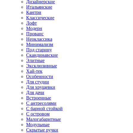
Дизайнерские
Итальянские
Кантри
Классические
Лофт
Модерн
Прованс
Неоклассика
Минимализм
Под старину
Скандинавские
Элитные
Эксклюзивные
Хай-тек
Особенности
Для студии
Для хрущевки
Для дачи
Встроенные
С антресолями
С барной стойкой
С островом
Малогабаритные
Модульные
Скрытые ручки