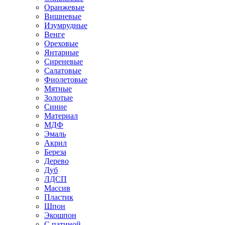
Оранжевые
Вишневые
Изумрудные
Венге
Ореховые
Янтарные
Сиреневые
Салатовые
Фиолетовые
Мятные
Золотые
Синие
Материал
МДФ
Эмаль
Акрил
Береза
Дерево
Дуб
ЛДСП
Массив
Пластик
Шпон
Экошпон
С патиной