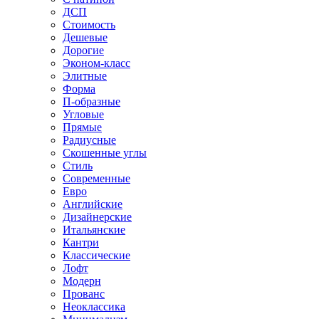
ДСП
Стоимость
Дешевые
Дорогие
Эконом-класс
Элитные
Форма
П-образные
Угловые
Прямые
Радиусные
Скошенные углы
Стиль
Современные
Евро
Английские
Дизайнерские
Итальянские
Кантри
Классические
Лофт
Модерн
Прованс
Неоклассика