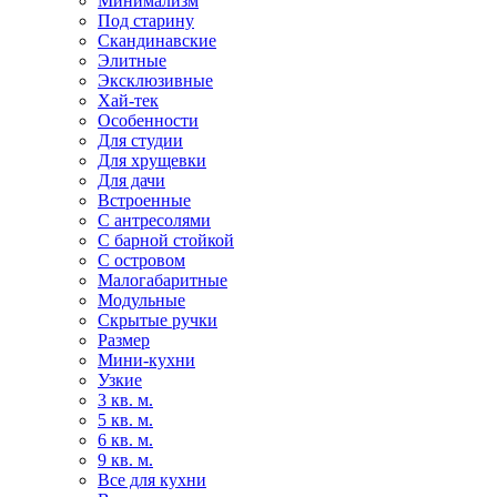
Минимализм
Под старину
Скандинавские
Элитные
Эксклюзивные
Хай-тек
Особенности
Для студии
Для хрущевки
Для дачи
Встроенные
С антресолями
С барной стойкой
С островом
Малогабаритные
Модульные
Скрытые ручки
Размер
Мини-кухни
Узкие
3 кв. м.
5 кв. м.
6 кв. м.
9 кв. м.
Все для кухни