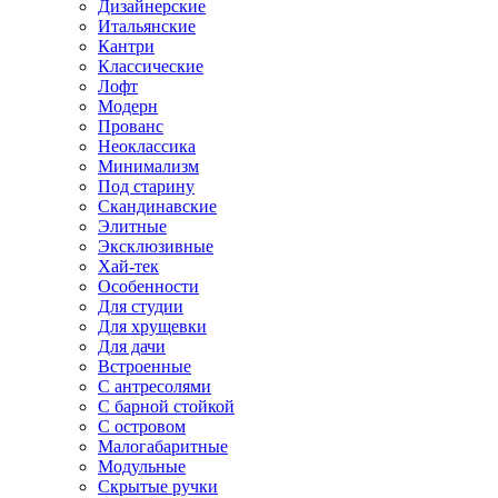
Дизайнерские
Итальянские
Кантри
Классические
Лофт
Модерн
Прованс
Неоклассика
Минимализм
Под старину
Скандинавские
Элитные
Эксклюзивные
Хай-тек
Особенности
Для студии
Для хрущевки
Для дачи
Встроенные
С антресолями
С барной стойкой
С островом
Малогабаритные
Модульные
Скрытые ручки