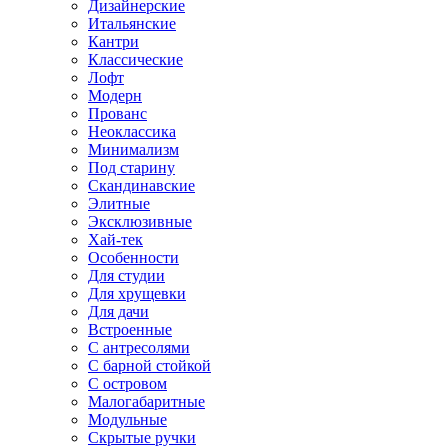
Дизайнерские
Итальянские
Кантри
Классические
Лофт
Модерн
Прованс
Неоклассика
Минимализм
Под старину
Скандинавские
Элитные
Эксклюзивные
Хай-тек
Особенности
Для студии
Для хрущевки
Для дачи
Встроенные
С антресолями
С барной стойкой
С островом
Малогабаритные
Модульные
Скрытые ручки