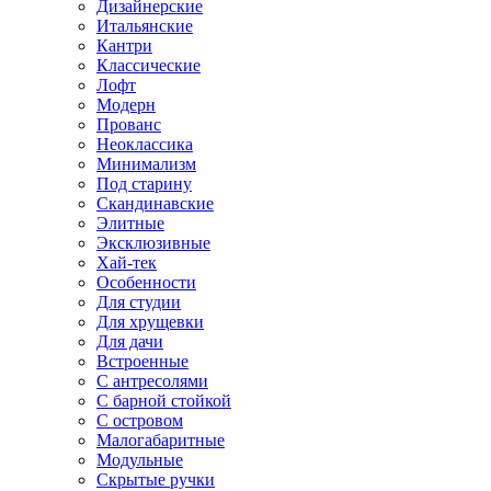
Дизайнерские
Итальянские
Кантри
Классические
Лофт
Модерн
Прованс
Неоклассика
Минимализм
Под старину
Скандинавские
Элитные
Эксклюзивные
Хай-тек
Особенности
Для студии
Для хрущевки
Для дачи
Встроенные
С антресолями
С барной стойкой
С островом
Малогабаритные
Модульные
Скрытые ручки